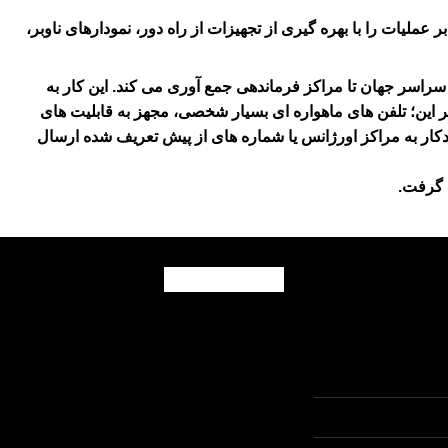
لیات را با بهره گیری از تجهیزات از راه دور، نمودارهای ناوبر،
ات فوری شامل داده های ویدئویی HD وصدا را از پایگاههای مختلف در سراسر جهان تا مراکز فرماندهی جمع آوری می کند. این کار به
بر این؛ تلفن های ماهواره ای بسیار شخصی، مجهز به قابلیت های
ز یک اتفاق غیرقابل پیش بینی به راحتی سیگنالهای SOS را با داده های ردیابی خودکار به مراکز اورژانس یا شماره های از پیش تعریف شده ارسال
 گرفت.