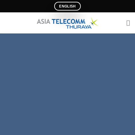
Ski
ENGLISH
t
conten