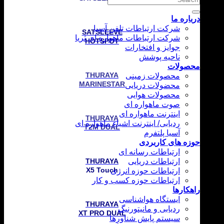
برای:
درباره ما
شرکت ارتباطات تلفن آسیا
SATSLEEVE
شرکت ارتباطات ماهواره ای ثریا
HOTSPOT
جوایز و افتخارات
ناحیه پوشش
محصولات
محصولات زمینی
THURAYA
MARINESTAR
محضولات دریایی
محصولات هوایی
صوت ماهواره ای
اینترنت ماهواره ای
THURAYA
ردیابی/ اینترنت اشیاء ماهواره ای
T2M DUAL
آسیا پلتفرم
حوزه های کاربردی
ارتباطات رسانه ای
ارتباطات دریایی
THURAYA
ارتباطات حوزه انرژی
X5 Touch
ارتباطات حوزه کسب و کار
راهکارها
ایستگاه هواشناسی
THURAYA
ردیابی و مانیتورنیگ
XT PRO DUAL
سیستم پایش شناورها