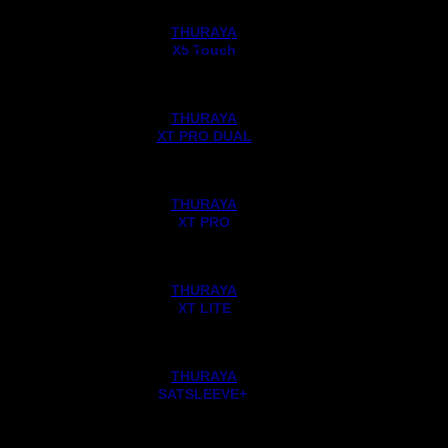
THURAYA
آدرس دفتر مرکزی :
تهران، خیابان خرمشهر، خیابان عربعلی، کوچه
X5 Touch
دوم، پلاک ۲۱، طبقه اول
تلفن : 63-982188737760+
THURAYA
فکس : 982188762175+
XT PRO DUAL
ایمیل :
info@asiatelecomm.com
THURAYA
XT PRO
ساعات کاری
شنبه : 08:00 - 16:30
یکشنبه :
08:00 - 16:30
THURAYA
دوشنبه :
08:00 - 16:30
XT LITE
سه شنبه :
08:00 - 16:30
چهارشنبه :
08:00 - 16:30
پنجشنبه :
08:30 - 13:15
THURAYA
+SATSLEEVE
محصولات